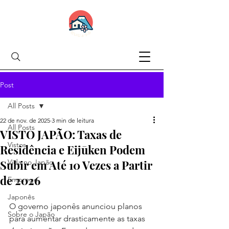
Post
All Posts
22 de nov. de 2025
3 min de leitura
All Posts
VISTO JAPÃO: Taxas de
Vistos
Residência e Eijūken Podem
Subir em Até 10 Vezes a Partir
Vida no Japão
de 2026
Emprego
Japonês
O governo japonês anunciou planos 
Sobre o Japão
para aumentar drasticamente as taxas 