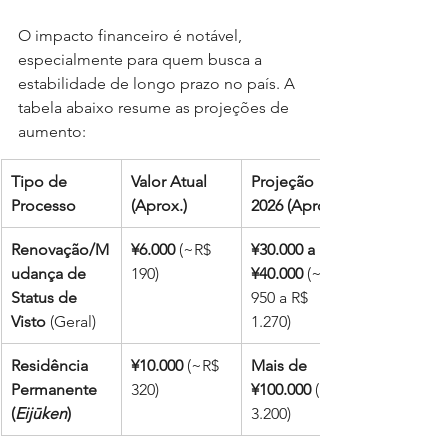
O impacto financeiro é notável, 
especialmente para quem busca a 
estabilidade de longo prazo no país. A 
tabela abaixo resume as projeções de 
aumento:
Tipo de 
Valor Atual 
Projeção 
Processo
(Aprox.)
2026 (Aprox.)
Renovação/M
¥6.000
 (~R$ 
¥30.000 a 
udança de 
190)
¥40.000
 (~R$ 
Status de 
950 a R$ 
Visto
 (Geral)
1.270)
Residência 
¥10.000
 (~R$ 
Mais de 
Permanente 
320)
¥100.000
 (~R$ 
(
Eijūken
)
3.200)