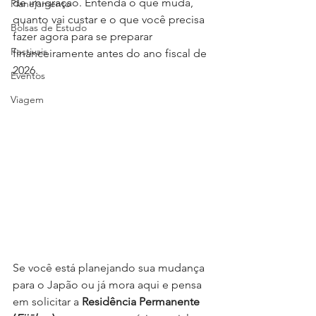
de imigração. Entenda o que muda, 
Planejamento
quanto vai custar e o que você precisa 
Bolsas de Estudo
fazer agora para se preparar 
Festivais
financeiramente antes do ano fiscal de 
2026.
Eventos
Viagem
Se você está planejando sua mudança 
para o Japão ou já mora aqui e pensa 
em solicitar a 
Residência Permanente 