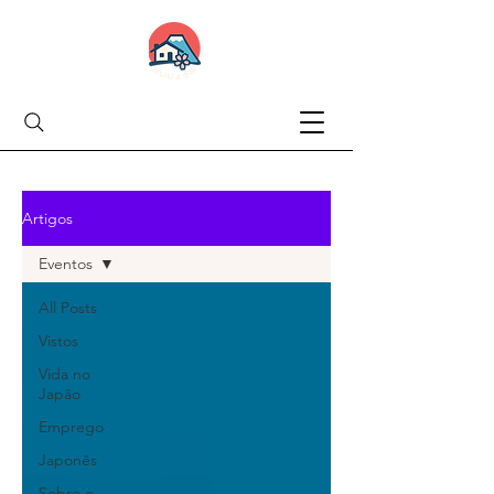
Artigos
Eventos
All Posts
Vistos
Vida no
Japão
Emprego
Japonês
Sobre o