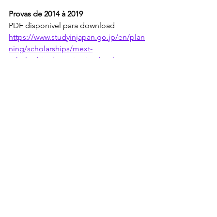
Provas de 2014 à 2019
PDF disponível para download
https://www.studyinjapan.go.jp/en/plan
ning/scholarships/mext-
scholarships/examination.html
Provas de 2007 à 2016
Drive disponibilizado no Reddit
Post no Reddit - 
https://www.reddit.com/r/mext/co
mments/ynkoh0/past_papers_not_
available/
Link para Drive - 
https://drive.google.com/drive/fol
ders/0B_4NJu60f8f5d1NqMHd1Sm
t1ak0?fbclid=IwAR3Cajcz3s8-
Jm26OTjysttD6c_RQsYGshe_51CN
Kft0s4SMK4Boh5wMJNo&resource