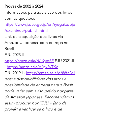
Provas de 2002 à 2024
Informações para aquisição dos livros 
com as questões
https://www.jasso.go.jp/en/ryugaku/eju
/examinee/publish.html
Link para aquisição dos livros via 
Amazon Japonesa, com entrega no 
Brasil
EJU 2023.II - 
https://amzn.asia/d/iXynt8E
 EJU 2021.II 
- 
https://amzn.asia/d/gx3vTXc
EJU 2019.I - 
https://amzn.asia/d/86fn3rJ
obs: a disponibilidade dos livros e 
possibilidade de entrega para o Brasil 
pode variar sem aviso prévio por parte 
da Amazon japonesa. Recomendamos 
assim procurar por “EJU + [ano da 
prova]” e verificar se o livro é de 