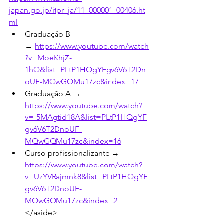
japan.go.jp/itpr_ja/11_000001_00406.ht
ml
Graduação B 
→
https://www.youtube.com/watch
?v=MoeKhjZ-
1hQ&list=PLtP1HQgYFgv6V6T2Dn
oUF-MQwGQMu17zc&index=17
Graduação A → 
https://www.youtube.com/watch?
v=-5MAgtid18A&list=PLtP1HQgYF
gv6V6T2DnoUF-
MQwGQMu17zc&index=16
Curso profissionalizante → 
https://www.youtube.com/watch?
v=UzYVRajmnk8&list=PLtP1HQgYF
gv6V6T2DnoUF-
MQwGQMu17zc&index=2
</aside>