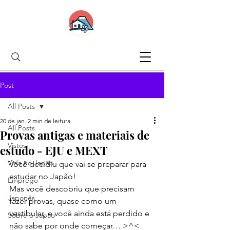
Post
All Posts
20 de jan.
2 min de leitura
All Posts
Provas antigas e materiais de
Vistos
estudo - EJU e MEXT
Vida no Japão
Você decidiu que vai se preparar para 
estudar no Japão!
Emprego
Mas você descobriu que precisam 
Japonês
fazer provas, quase como um 
vestibular, e você ainda está perdido e 
Sobre o Japão
não sabe por onde começar… >^<